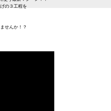
上げの３工程を
！
しませんか！？