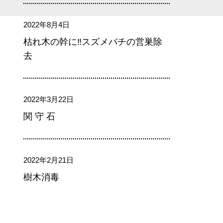
2022年8月4日
枯れ木の幹に‼スズメバチの営巣除
去
2022年3月22日
関 守 石
2022年2月21日
樹木消毒