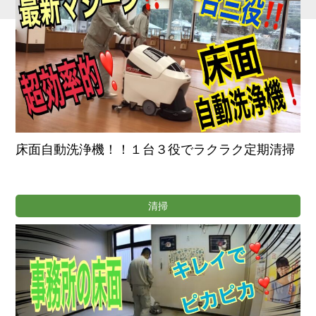
床面自動洗浄機！！１台３役でラクラク定期清掃
清掃