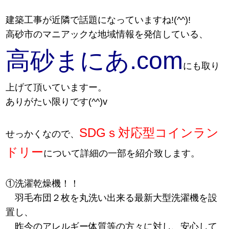
建築工事が近隣で話題になっていますね!(^^)!
高砂市のマニアックな地域情報を発信している、
高砂まにあ.com
にも取り
上げて頂いていますー。
ありがたい限りです(^^)v
SDGｓ対応型コインラン
せっかくなので、
ドリー
について詳細の一部を紹介致します。
①洗濯乾燥機！！
羽毛布団２枚を丸洗い出来る最新大型洗濯機を設
置し、
昨今のアレルギー体質等の方々に対し、安心して