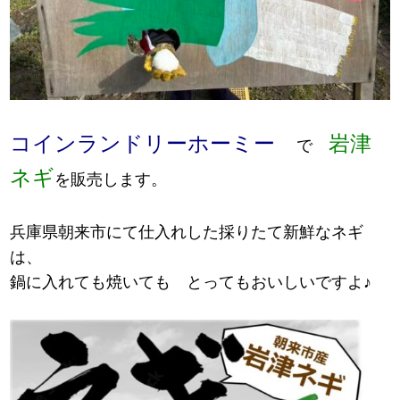
コインランドリーホーミー
岩津
で
ネギ
を販売します。
兵庫県朝来市
にて仕入れした採りたて新鮮なネギ
は、
鍋に入れても焼いても とってもおいしいですよ♪