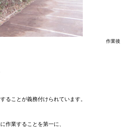
作業後
育
業することが義務付けられています。
全に作業することを第一に、