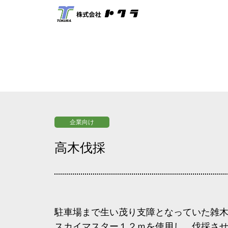
企業向け
高木伐採
駐車場まで生い茂り支障となっていた雑
スカイマスター１２ｍを使用し、伐採さ