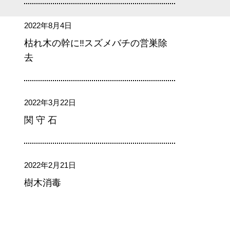
2022年8月4日
枯れ木の幹に‼スズメバチの営巣除
去
2022年3月22日
関 守 石
2022年2月21日
樹木消毒